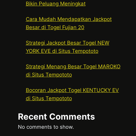
Bikin Peluang Meningkat
Cara Mudah Mendapatkan Jackpot
Besar di Togel Fujian 20
Strategi Jackpot Besar Togel NEW
YORK EVE di Situs Tempototo
Strategi Menang Besar Togel MAROKO
di Situs Tempototo
Bocoran Jackpot Togel KENTUCKY EV
di Situs Tempototo
Recent Comments
No comments to show.