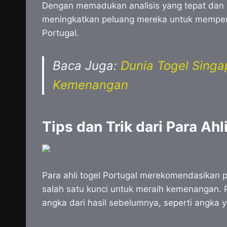
Dengan memadukan analisis yang tepat dan d
meningkatkan peluang mereka untuk memperol
Portugal.
Baca Juga:
Dunia Togel Singa
Kemenangan
Tips dan Trik dari Para Ahl
​Para ahli togel Portugal merekomendasikan 
salah satu kunci untuk meraih kemenangan.​ 
angka dari hasil sebelumnya, seperti angka y