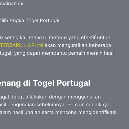
inan ini.​
in sering kali mencari metode yang efektif untuk
TERBARU HARI INI
akan menguraikan beberapa
rtugal, yang dapat membantu pemain meraih hasil
ang di Togel Portugal
tugal dapat dilakukan dengan menggunakan
asil pengundian sebelumnya. Pemain sebaiknya
lam hasil undian serta mencoba mengidentifikasi