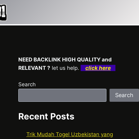
NEED BACKLINK HIGH QUALITY and
RELEVANT ?
let us help.
click here
Search
Search
Recent Posts
Trik Mudah Togel Uzbekistan yang