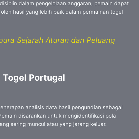
isiplin dalam pengelolaan anggaran, pemain dapat
eh hasil yang lebih baik dalam permainan togel
pura Sejarah Aturan dan Peluang
i Togel Portugal
penerapan analisis data hasil pengundian sebagai
Pemain disarankan untuk mengidentifikasi pola
ang sering muncul atau yang jarang keluar.