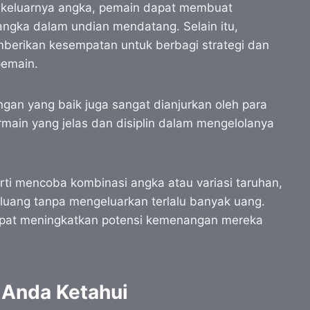
 keluarnya angka, pemain dapat membuat
 angka dalam undian mendatang. Selain itu,
berikan kesempatan untuk berbagi strategi dan
pemain.
ngan yang baik juga sangat dianjurkan oleh para
main yang jelas dan disiplin dalam mengelolanya
ti mencoba kombinasi angka atau variasi taruhan,
uang tanpa mengeluarkan terlalu banyak uang.
 dapat meningkatkan potensi kemenangan mereka
 Anda Ketahui