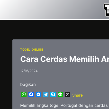
Skip
to
content
TOGEL ONLINE
Cara Cerdas Memilih A
By
12/16/2024
admin01kuku
bagikan
W
F
M
T
S
L
X
Share
h
a
e
e
k
i
a
c
s
l
y
n
​Memilih angka togel Portugal dengan cerdas