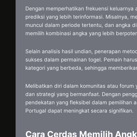
Dengan memperhatikan frekuensi keluarnya 
prediksi yang lebih terinformasi. Misalnya, 
muncul dalam periode tertentu, dan angka d
memilih kombinasi angka yang lebih berpote
Selain analisis hasil undian, penerapan met
sukses dalam permainan togel. Pemain haru
kategori yang berbeda, sehingga memberikan 
Melibatkan diri dalam komunitas atau forum
dan strategi yang bermanfaat. Dengan pengga
pendekatan yang fleksibel dalam pemilihan 
Portugal dapat meningkat secara signifikan.
Cara Cerdas Memilih Angk