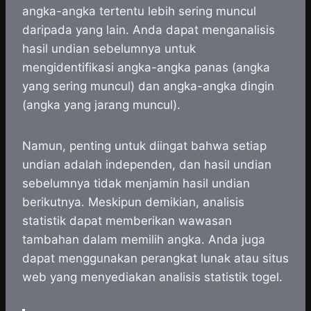
angka-angka tertentu lebih sering muncul
daripada yang lain. Anda dapat menganalisis
hasil undian sebelumnya untuk
mengidentifikasi angka-angka panas (angka
yang sering muncul) dan angka-angka dingin
(angka yang jarang muncul).
Namun, penting untuk diingat bahwa setiap
undian adalah independen, dan hasil undian
sebelumnya tidak menjamin hasil undian
berikutnya. Meskipun demikian, analisis
statistik dapat memberikan wawasan
tambahan dalam memilih angka. Anda juga
dapat menggunakan perangkat lunak atau situs
web yang menyediakan analisis statistik togel.