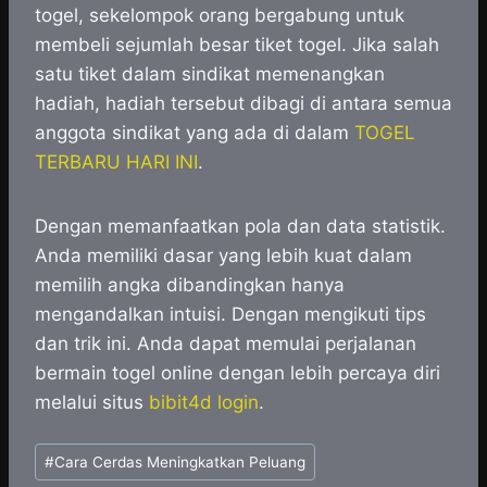
togel, sekelompok orang bergabung untuk
membeli sejumlah besar tiket togel. Jika salah
satu tiket dalam sindikat memenangkan
hadiah, hadiah tersebut dibagi di antara semua
anggota sindikat yang ada di dalam
TOGEL
TERBARU HARI INI
.
Dengan memanfaatkan pola dan data statistik.
Anda memiliki dasar yang lebih kuat dalam
memilih angka dibandingkan hanya
mengandalkan intuisi. Dengan mengikuti tips
dan trik ini. Anda dapat memulai perjalanan
bermain togel online dengan lebih percaya diri
melalui situs
bibit4d login
.
Post
#
Cara Cerdas Meningkatkan Peluang
Tags: