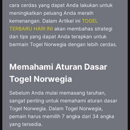
cara cerdas yang dapat Anda lakukan untuk
meningkatkan peluang Anda meraih
kemenangan. Dalam Artikel ini
TOGEL
TERBARU HARI INI
akan membahas strategi
dan tips yang dapat Anda terapkan untuk
bermain Togel Norwegia dengan lebih cerdas.
Memahami Aturan Dasar
Togel Norwegia
Sebelum Anda mulai memasang taruhan,
sangat penting untuk memahami aturan dasar
Togel Norwegia. Dalam Togel Norwegia,
pemain harus memilih 7 angka dari 34 angka
yang tersedia.