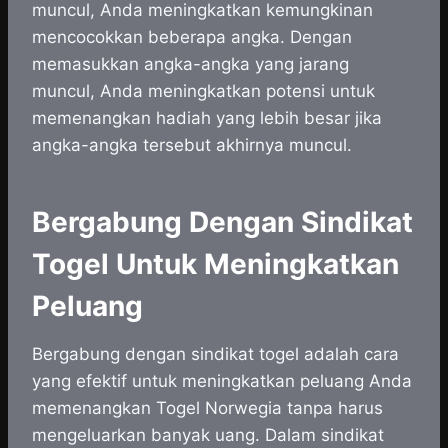
muncul, Anda meningkatkan kemungkinan
mencocokkan beberapa angka. Dengan
memasukkan angka-angka yang jarang
muncul, Anda meningkatkan potensi untuk
memenangkan hadiah yang lebih besar jika
angka-angka tersebut akhirnya muncul.
Bergabung Dengan Sindikat
Togel Untuk Meningkatkan
Peluang
Bergabung dengan sindikat togel adalah cara
yang efektif untuk meningkatkan peluang Anda
memenangkan Togel Norwegia tanpa harus
mengeluarkan banyak uang. Dalam sindikat