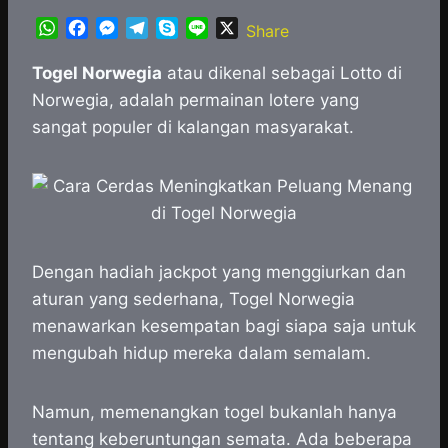
W
F
M
T
S
L
X
Share
h
a
e
e
k
i
a
c
s
l
y
n
Togel Norwegia
atau dikenal sebagai Lotto di
t
e
s
e
p
e
Norwegia, adalah permainan lotere yang
s
b
e
g
e
sangat populer di kalangan masyarakat.
A
o
n
r
p
o
g
a
p
k
e
m
r
Dengan hadiah jackpot yang menggiurkan dan
aturan yang sederhana, Togel Norwegia
menawarkan kesempatan bagi siapa saja untuk
mengubah hidup mereka dalam semalam.
Namun, memenangkan togel bukanlah hanya
tentang keberuntungan semata. Ada beberapa