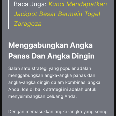
Baca Juga:
Kunci Mendapatkan
Jackpot Besar Bermain Togel
Zaragoza
Menggabungkan Angka
Panas Dan Angka Dingin
Salah satu strategi yang populer adalah
menggabungkan angka-angka panas dan
angka-angka dingin dalam kombinasi angka
Anda. Ide di balik strategi ini adalah untuk
menyeimbangkan peluang Anda.
Dengan memasukkan angka-angka yang sering