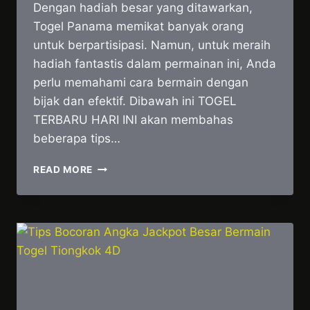
Dengan hadiah besar yang ditawarkan,
Togel Panama memikat banyak orang
untuk berpartisipasi. Namun, untuk meraih
hadiah fantastis dalam permainan ini, Anda
perlu memahami cara bermain dengan
bijak dan efektif. Dibawah ini TOGEL
TERBARU HARI INI akan membahas
beberapa tips…
CARA
READ MORE
BERMAIN
TOGEL
PANAMA
DENGAN
HASILKAN
HADIAH
FANTASTIS