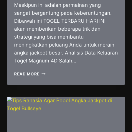
Meskipun ini adalah permainan yang
sangat bergantung pada keberuntungan.
Dibawah ini TOGEL TERBARU HARI INI
akan memberikan beberapa trik dan
strategi yang bisa membantu
meningkatkan peluang Anda untuk meraih
angka jackpot besar. Analisis Data Keluaran
Togel Magnum 4D Salah…
TRIK
READ MORE
BERMAIN
AGAR
BOBOL
ANGKA
JACKPOT
DI
TOGEL
MAGNUM
4D