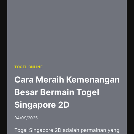
TOGEL ONLINE
Cara Meraih Kemenangan
Besar Bermain Togel
Singapore 2D
By
04/09/2025
admin01kuku
Togel Singapore 2D adalah permainan yang