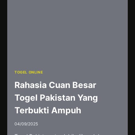
POIPET
12
TOGEL ONLINE
Rahasia Cuan Besar
Togel Pakistan Yang
Terbukti Ampuh
By
04/09/2025
admin01kuku