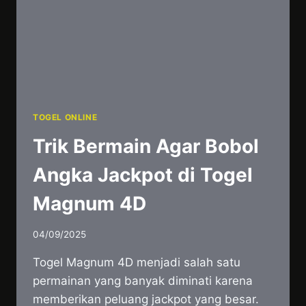
TOGEL ONLINE
Trik Bermain Agar Bobol
Angka Jackpot di Togel
Magnum 4D
By
04/09/2025
admin01kuku
Togel Magnum 4D menjadi salah satu
permainan yang banyak diminati karena
memberikan peluang jackpot yang besar.