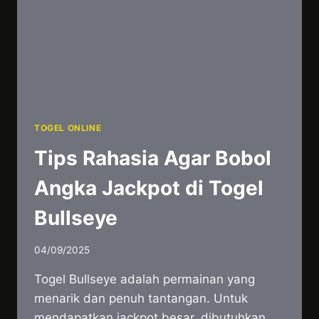
TOGEL ONLINE
Tips Rahasia Agar Bobol
Angka Jackpot di Togel
Bullseye
By
04/09/2025
admin01kuku
Togel Bullseye adalah permainan yang
menarik dan penuh tantangan. Untuk
mendapatkan jackpot besar, dibutuhkan