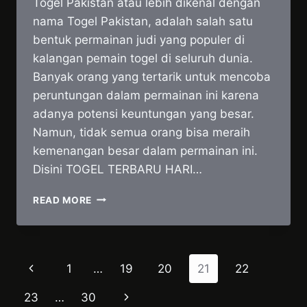
Togel Pakistan atau lebih dikenal dengan
nama Togel Pakistan, adalah salah satu
bentuk permainan judi yang populer di
kalangan pemain togel di seluruh dunia.
Banyak orang yang tertarik untuk mencoba
peruntungan dalam permainan ini karena
adanya potensi keuntungan yang besar.
Namun, tidak semua orang bisa meraih
kemenangan besar dalam permainan ini.
Disini TOGEL TERBARU HARI…
RAHASIA
READ MORE
CUAN
BESAR
TOGEL
PAKISTAN
Page
Previous
1
…
19
20
21
22
YANG
TERBUKTI
navigation
Page
Next
23
…
30
AMPUH