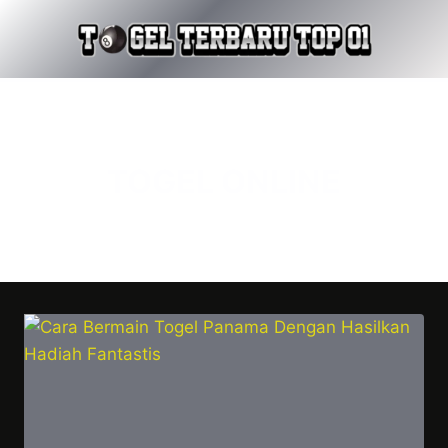
Skip
to
content
TOGEL ONLINE