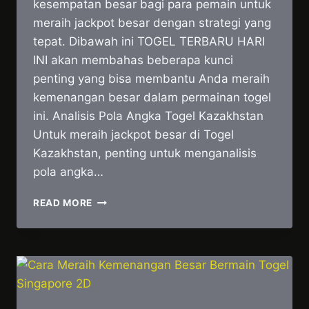
kesempatan besar bagi para pemain untuk
meraih jackpot besar dengan strategi yang
tepat. Dibawah ini TOGEL TERBARU HARI
INI akan membahas beberapa kunci
penting yang bisa membantu Anda meraih
kemenangan besar dalam permainan togel
ini. Analisis Pola Angka Togel Kazakhstan
Untuk meraih jackpot besar di Togel
Kazakhstan, penting untuk menganalisis
pola angka…
KUNCI
READ MORE
MENDAPATKAN
JACKPOT
BESAR
BERMAIN
TOGEL
KAZAKHSTAN