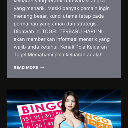
keluaran yang teratur dan variasi angka
yang menarik. Meski banyak pemain ingin
menang besar, kunci utama tetap pada
permainan yang aman dan strategis.
Dibawah ini TOGEL TERBARU HARI INI
akan memberikan informasi menarik yang
wajib anda ketahui. Kenali Pola Keluaran
Togel Memahami pola keluaran adalah…
PANDUAN
READ MORE
LENGKAP
BERMAIN
AMAN
DI
TOGEL
SPANYOL