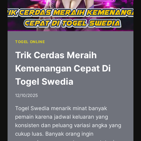
TOGEL ONLINE
Trik Cerdas Meraih
Kemenangan Cepat Di
Togel Swedia
By
12/10/2025
admin01kuku
Togel Swedia menarik minat banyak
pemain karena jadwal keluaran yang
konsisten dan peluang variasi angka yang
cukup luas. Banyak orang ingin