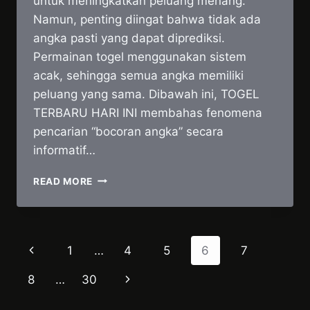
untuk meningkatkan peluang menang.
Namun, penting diingat bahwa tidak ada
angka pasti yang dapat diprediksi.
Permainan togel menggunakan sistem
acak, sehingga semua angka memiliki
peluang yang sama. Dibawah ini, TOGEL
TERBARU HARI INI membahas fenomena
pencarian “bocoran angka” secara
informatif…
BOCORAN
READ MORE
ANGKA
MAIN
HARI
INI
Page
Previous
1
…
4
5
6
7
TOGEL
GEORGIA
navigation
Page
Next
8
…
30
Page