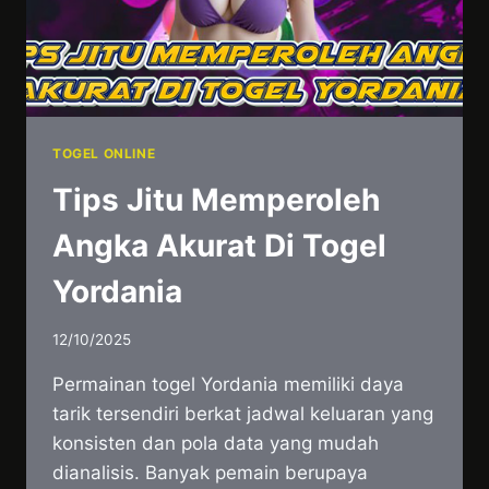
TOGEL ONLINE
Tips Jitu Memperoleh
Angka Akurat Di Togel
Yordania
By
12/10/2025
admin01kuku
Permainan togel Yordania memiliki daya
tarik tersendiri berkat jadwal keluaran yang
konsisten dan pola data yang mudah
dianalisis. Banyak pemain berupaya