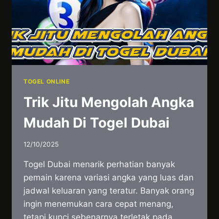
TOGEL ONLINE
Trik Jitu Mengolah Angka
Mudah Di Togel Dubai
By
12/10/2025
admin01kuku
Togel Dubai menarik perhatian banyak
pemain karena variasi angka yang luas dan
jadwal keluaran yang teratur. Banyak orang
ingin menemukan cara cepat menang,
tetapi kunci sebenarnya terletak pada