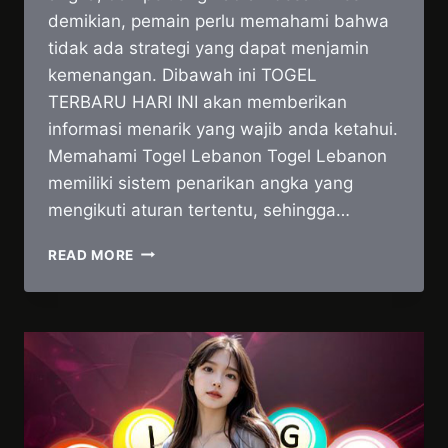
demikian, pemain perlu memahami bahwa
tidak ada strategi yang dapat menjamin
kemenangan. Dibawah ini TOGEL
TERBARU HARI INI akan memberikan
informasi menarik yang wajib anda ketahui.
Memahami Togel Lebanon Togel Lebanon
memiliki sistem penarikan angka yang
mengikuti aturan tertentu, sehingga…
STRATEGI
READ MORE
SUKSES
BERMAIN
DAN
MENANG
DI
TOGEL
LEBANON