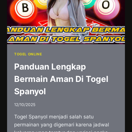
TOGEL ONLINE
Panduan Lengkap
Bermain Aman Di Togel
Spanyol
By
12/10/2025
admin01kuku
Togel Spanyol menjadi salah satu
permainan yang digemari karena jadwal