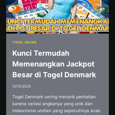
TOGEL ONLINE
Kunci Termudah
Memenangkan Jackpot
Besar di Togel Denmark
By
12/10/2025
admin01kuku
Togel Denmark sering menarik perhatian
karena variasi angkanya yang unik dan
mekanisme undian yang sepenuhnya acak.