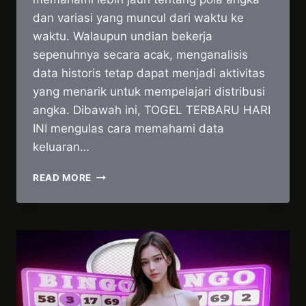
dan variasi yang muncul dari waktu ke
waktu. Walaupun undian bekerja
sepenuhnya secara acak, menganalisis
data historis tetap dapat menjadi aktivitas
yang menarik untuk mempelajari distribusi
angka. Dibawah ini, TOGEL TERBARU HARI
INI mengulas cara memahami data
keluaran…
RAHASIA
READ MORE
JACKPOT
TOGEL
QATAR
4D
YANG
JARANG
DIBONGKAR