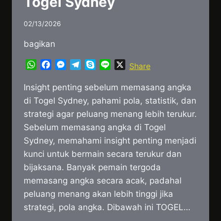
Togel Sydney
By
02/13/2026
admin01kuku
bagikan
WhatsApp
Facebook
Messenger
Telegram
Skype
Line
X
Share
Insight penting sebelum memasang angka
di Togel Sydney, pahami pola, statistik, dan
strategi agar peluang menang lebih terukur.
Sebelum memasang angka di Togel
Sydney, memahami insight penting menjadi
kunci untuk bermain secara terukur dan
bijaksana. Banyak pemain tergoda
memasang angka secara acak, padahal
peluang menang akan lebih tinggi jika
strategi, pola angka. Dibawah ini TOGEL…