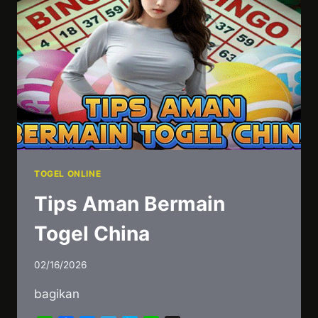
ANGKA
TERKUAT
TOGEL ONLINE
Tips Aman Bermain
Togel China
By
02/16/2026
admin01kuku
bagikan