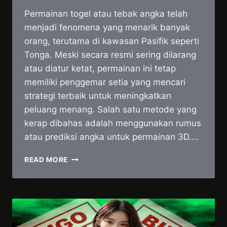
Permainan togel atau tebak angka telah
menjadi fenomena yang menarik banyak
orang, terutama di kawasan Pasifik seperti
Tonga. Meski secara resmi sering dilarang
atau diatur ketat, permainan ini tetap
memiliki penggemar setia yang mencari
strategi terbaik untuk meningkatkan
peluang menang. Salah satu metode yang
kerap dibahas adalah menggunakan rumus
atau prediksi angka untuk permainan 3D….
RUMUS
READ MORE
3D
TOGEL
TONGA
DENGAN
PREDIKSI
ARAH