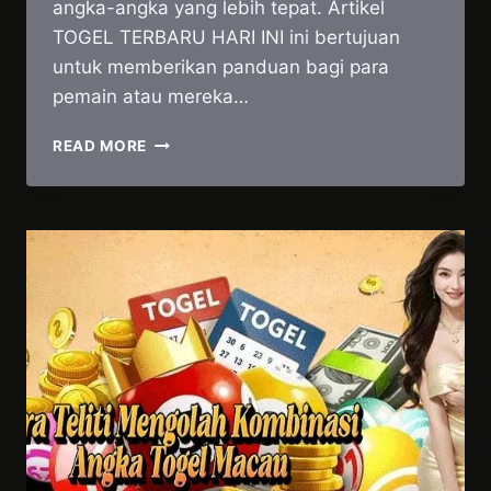
angka-angka yang lebih tepat. Artikel
TOGEL TERBARU HARI INI ini bertujuan
untuk memberikan panduan bagi para
pemain atau mereka…
CARA
READ MORE
CERMAT
MEMBACA
POLA
TOGEL
MAROKO
TERBARU