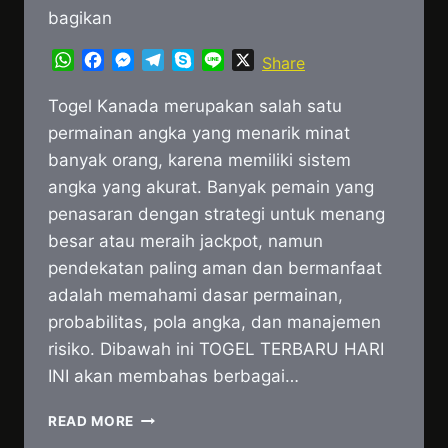
bagikan
WhatsApp
Facebook
Messenger
Telegram
Skype
Line
X
Share
Togel Kanada merupakan salah satu
permainan angka yang menarik minat
banyak orang, karena memiliki sistem
angka yang akurat. Banyak pemain yang
penasaran dengan strategi untuk menang
besar atau meraih jackpot, namun
pendekatan paling aman dan bermanfaat
adalah memahami dasar permainan,
probabilitas, pola angka, dan manajemen
risiko. Dibawah ini TOGEL TERBARU HARI
INI akan membahas berbagai…
CARA
READ MORE
EFEKTIF