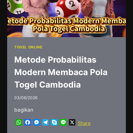
TOGEL ONLINE
Metode Probabilitas
Modern Membaca Pola
Togel Cambodia
By
03/06/2026
admin01kuku
bagikan
WhatsApp
Facebook
Messenger
Telegram
Skype
Line
X
Share