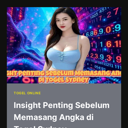
TOGEL
CHINA
TOGEL ONLINE
Insight Penting Sebelum
Memasang Angka di