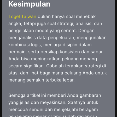
Kesimpulan
Togel Taiwan
bukan hanya soal menebak
angka, tetapi juga soal strategi, analisis, dan
pengelolaan modal yang cermat. Dengan
menganalisis data pengeluaran, menggunakan
kombinasi logis, menjaga disiplin dalam
bermain, serta bersikap konsisten dan sabar,
Anda bisa meningkatkan peluang menang
secara signifikan. Cobalah terapkan strategi di
atas, dan lihat bagaimana peluang Anda untuk
menang semakin terbuka lebar.
Semoga artikel ini memberi Anda gambaran
yang jelas dan meyakinkan. Saatnya untuk
mencoba sendiri dan menjelajahi beragam
penawaran menarik yang sudah disiapkan