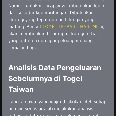
Namun, untuk mencapainya, dibutuhkan lebih
dari sekadar keberuntungan. Dibutuhkan
strategi yang tepat dan perhitungan yang
matang. Berikut
TOGEL TERBARU HARI INI
ini,
akan memberikan beberapa strategi terbaik
yang patut dicoba agar peluang menang
semakin tinggi.
Analisis Data Pengeluaran
Sebelumnya di Togel
Taiwan
Langkah awal yang wajib dilakukan oleh setiap
pemain serius adalah melakukan analisis
terhadap data keluaran sebelumnya. Togel