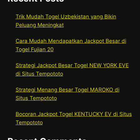
Trik Mudah Togel Uzbekistan yang Bikin
Peluang Meningkat
Cara Mudah Mendapatkan Jackpot Besar di
Togel Fujian 20
Strategi Jackpot Besar Togel NEW YORK EVE
di Situs Tempototo
Strategi Menang Besar Togel MAROKO di
Situs Tempototo
Bocoran Jackpot Togel KENTUCKY EV di Situs
Tempototo