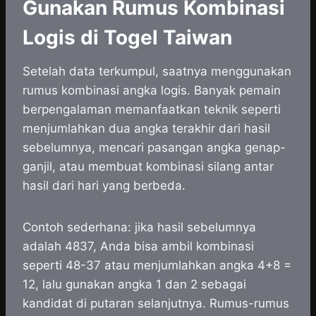
Gunakan Rumus Kombinasi
Logis di Togel Taiwan
Setelah data terkumpul, saatnya menggunakan
rumus kombinasi angka logis. Banyak pemain
berpengalaman memanfaatkan teknik seperti
menjumlahkan dua angka terakhir dari hasil
sebelumnya, mencari pasangan angka genap-
ganjil, atau membuat kombinasi silang antar
hasil dari hari yang berbeda.
Contoh sederhana: jika hasil sebelumnya
adalah 4837, Anda bisa ambil kombinasi
seperti 48-37 atau menjumlahkan angka 4+8 =
12, lalu gunakan angka 1 dan 2 sebagai
kandidat di putaran selanjutnya. Rumus-rumus