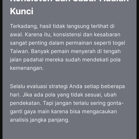
Kunci
Terkadang, hasil tidak langsung terlihat di
awal. Karena itu, konsistensi dan kesabaran
sangat penting dalam permainan seperti togel
Taiwan. Banyak pemain menyerah di tengah
jalan padahal mereka sudah mendekati pola
kemenangan.
Selalu evaluasi strategi Anda setiap beberapa
hari. Jika ada pola yang tidak sesuai, ubah
pendekatan. Tapi jangan terlalu sering gonta-
ganti gaya main karena bisa mengacaukan
analisis jangka panjang.