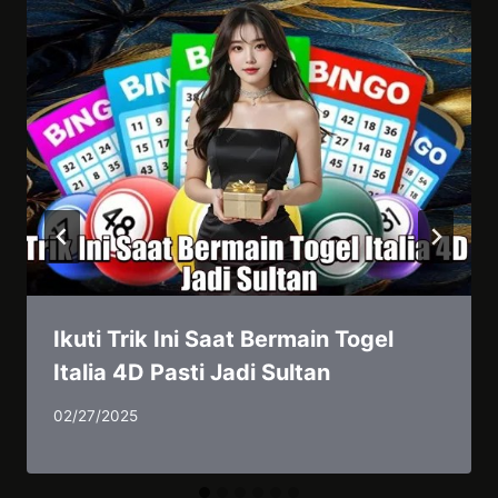
Ikuti Trik Ini Saat Bermain Togel
Italia 4D Pasti Jadi Sultan
By
02/27/2025
admin01kuku