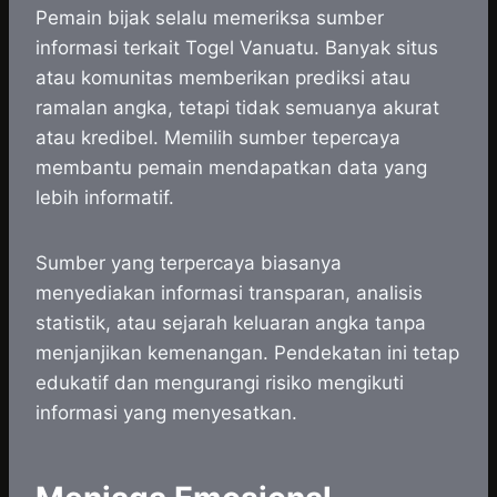
Pemain bijak selalu memeriksa sumber
informasi terkait Togel Vanuatu. Banyak situs
atau komunitas memberikan prediksi atau
ramalan angka, tetapi tidak semuanya akurat
atau kredibel. Memilih sumber tepercaya
membantu pemain mendapatkan data yang
lebih informatif.
Sumber yang terpercaya biasanya
menyediakan informasi transparan, analisis
statistik, atau sejarah keluaran angka tanpa
menjanjikan kemenangan. Pendekatan ini tetap
edukatif dan mengurangi risiko mengikuti
informasi yang menyesatkan.