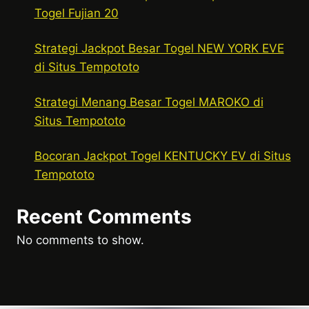
Togel Fujian 20
Strategi Jackpot Besar Togel NEW YORK EVE
di Situs Tempototo
Strategi Menang Besar Togel MAROKO di
Situs Tempototo
Bocoran Jackpot Togel KENTUCKY EV di Situs
Tempototo
Recent Comments
No comments to show.