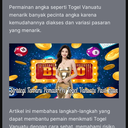
h
a
e
e
k
i
a
c
s
l
y
n
Permainan angka seperti Togel Vanuatu
t
e
s
e
p
e
menarik banyak pecinta angka karena
s
b
e
g
e
kemudahannya diakses dan variasi pasaran
A
o
n
r
yang menarik.
p
o
g
a
p
k
e
m
r
Artikel ini membahas langkah-langkah yang
dapat membantu pemain menikmati Togel
Vanuatu dengan cara sehat, memahami risiko,