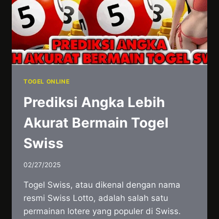
TOGEL ONLINE
Prediksi Angka Lebih
Akurat Bermain Togel
Swiss
By
02/27/2025
admin01kuku
Togel Swiss, atau dikenal dengan nama
resmi Swiss Lotto, adalah salah satu
permainan lotere yang populer di Swiss.