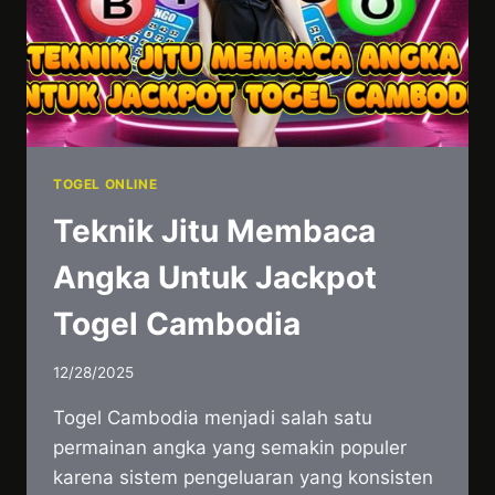
TOGEL ONLINE
Teknik Jitu Membaca
Angka Untuk Jackpot
Togel Cambodia
By
12/28/2025
admin01kuku
Togel Cambodia menjadi salah satu
permainan angka yang semakin populer
karena sistem pengeluaran yang konsisten