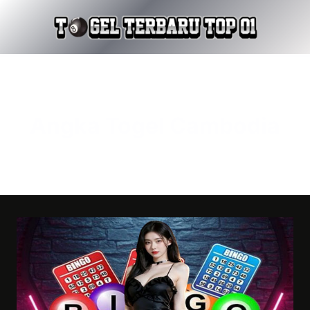
Skip
to
content
Angka Togel Cambodia