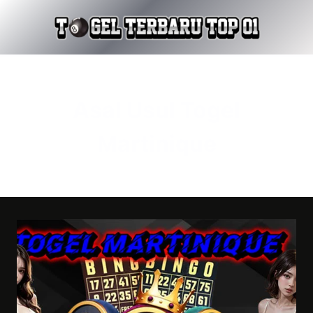
Skip
to
content
Asal Usul Togel
Martinique