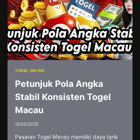
TOGEL ONLINE
Petunjuk Pola Angka
Stabil Konsisten Togel
Macau
By
12/05/2025
admin01kuku
Pasaran Togel Macau memiliki daya tarik