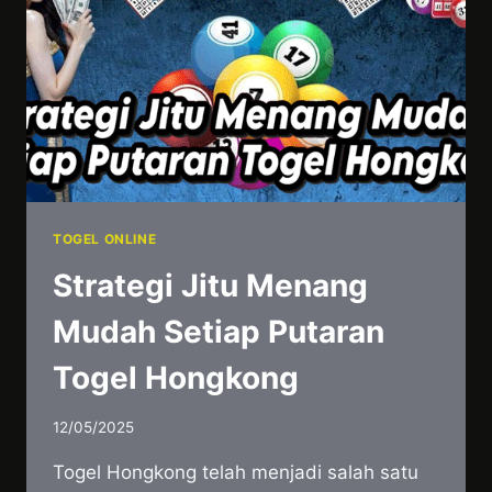
TOGEL ONLINE
Strategi Jitu Menang
Mudah Setiap Putaran
Togel Hongkong
By
12/05/2025
admin01kuku
Togel Hongkong telah menjadi salah satu