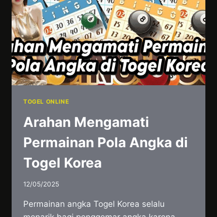
TOGEL ONLINE
Arahan Mengamati
Permainan Pola Angka di
Togel Korea
By
12/05/2025
admin01kuku
Permainan angka Togel Korea selalu