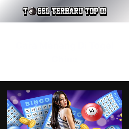
Skip
to
content
Cara Menang Di Togel
China