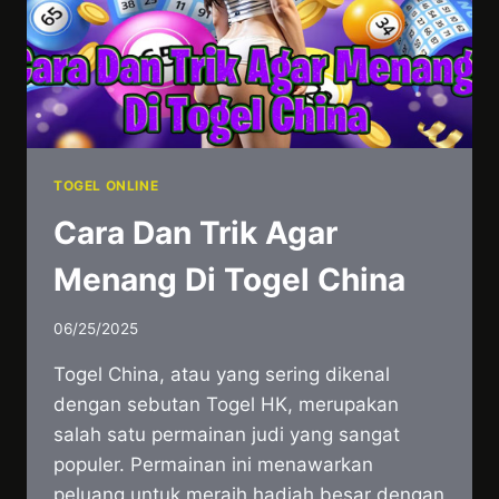
TOGEL ONLINE
Cara Dan Trik Agar
Menang Di Togel China
By
06/25/2025
admin01kuku
Togel China, atau yang sering dikenal
dengan sebutan Togel HK, merupakan
salah satu permainan judi yang sangat
populer. Permainan ini menawarkan
peluang untuk meraih hadiah besar dengan