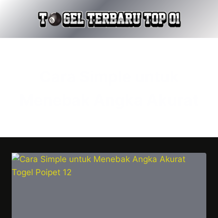
Skip
to
content
Cara Simple untuk
Menebak Angka Akurat