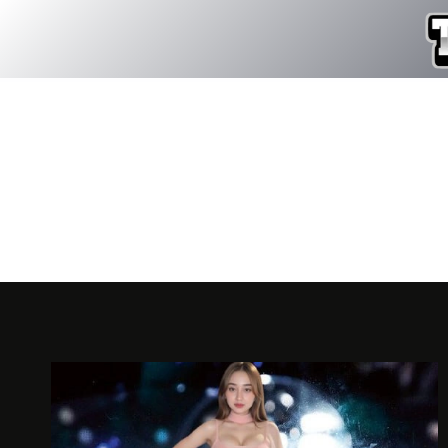
Skip
to
content