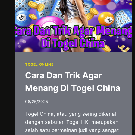
TOGEL ONLINE
Cara Dan Trik Agar
Menang Di Togel China
By
06/25/2025
admin01kuku
Togel China, atau yang sering dikenal
dengan sebutan Togel HK, merupakan
salah satu permainan judi yang sangat