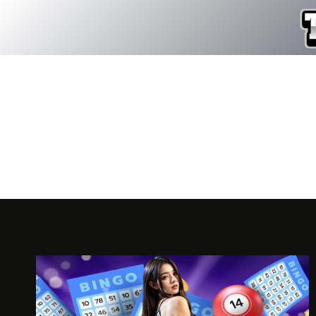
Skip
to
content