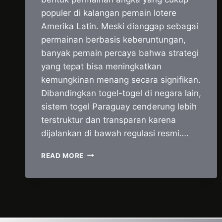
populer di kalangan pemain lotere
Amerika Latin. Meski dianggap sebagai
permainan berbasis keberuntungan,
banyak pemain percaya bahwa strategi
yang tepat bisa meningkatkan
kemungkinan menang secara signifikan.
Dibandingkan togel-togel di negara lain,
sistem togel Paraguay cenderung lebih
terstruktur dan transparan karena
dijalankan di bawah regulasi resmi….
TAKTIK
READ MORE
SEDERHANA
UNTUK
MENANG
BERMAIN
TOGEL
PARAGUAY