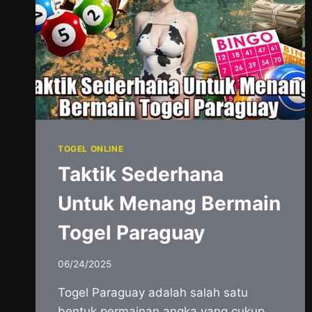
TOGEL ONLINE
Taktik Sederhana
Untuk Menang Bermain
Togel Paraguay
By
06/24/2025
admin01kuku
Togel Paraguay adalah salah satu
bentuk permainan angka yang cukup