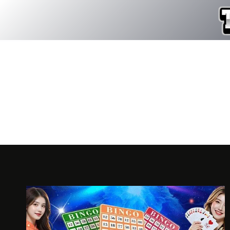
Skip
to
content