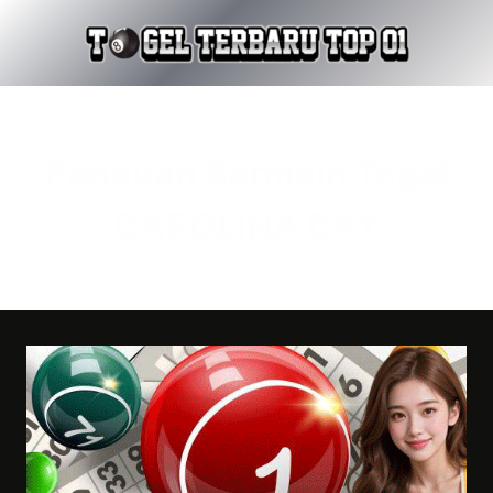
Skip
to
content
Panduan Bermain Togel
CAROLINA DAY