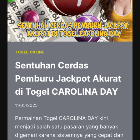
TOGEL ONLINE
Sentuhan Cerdas
Pemburu Jackpot Akurat
di Togel CAROLINA DAY
By
11/05/2025
admin01kuku
Permainan Togel CAROLINA DAY kini
menjadi salah satu pasaran yang banyak
digemari karena sistemnya yang cepat dan