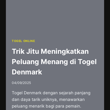
TOGEL ONLINE
Trik Jitu Meningkatkan
Peluang Menang di Togel
Denmark
By
04/09/2025
admin01kuku
Togel Denmark dengan sejarah panjang
dan daya tarik uniknya, menawarkan
peluang menarik bagi para pemain.