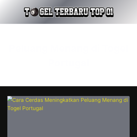
Skip
to
content
Peluang Menang di Togel
Portugal