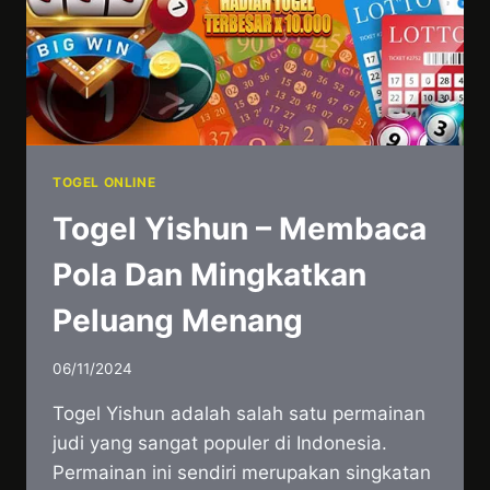
TOGEL ONLINE
Togel Yishun – Membaca
Pola Dan Mingkatkan
Peluang Menang
By
06/11/2024
admin01kuku
Togel Yishun adalah salah satu permainan
judi yang sangat populer di Indonesia.
Permainan ini sendiri merupakan singkatan