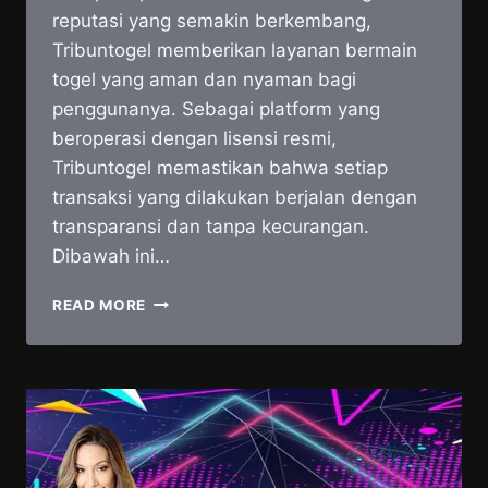
reputasi yang semakin berkembang,
Tribuntogel memberikan layanan bermain
togel yang aman dan nyaman bagi
penggunanya. Sebagai platform yang
beroperasi dengan lisensi resmi,
Tribuntogel memastikan bahwa setiap
transaksi yang dilakukan berjalan dengan
transparansi dan tanpa kecurangan.
Dibawah ini…
TRIBUNTOGEL
READ MORE
–
BONUS
TERBAIK
DARI
SITUS
TOGEL
ONLINE
PILIHAN