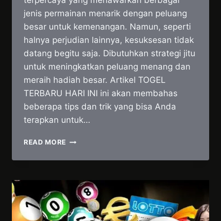
terpercaya yang menawarkan berbagai
jenis permainan menarik dengan peluang
besar untuk kemenangan. Namun, seperti
halnya perjudian lainnya, kesuksesan tidak
datang begitu saja. Dibutuhkan strategi jitu
untuk meningkatkan peluang menang dan
meraih hadiah besar. Artikel TOGEL
TERBARU HARI INI ini akan membahas
beberapa tips dan trik yang bisa Anda
terapkan untuk…
TRIBUNTOGEL
READ MORE
–
STRATEGI
JITU
MENANG
BESAR
DI
SITUS