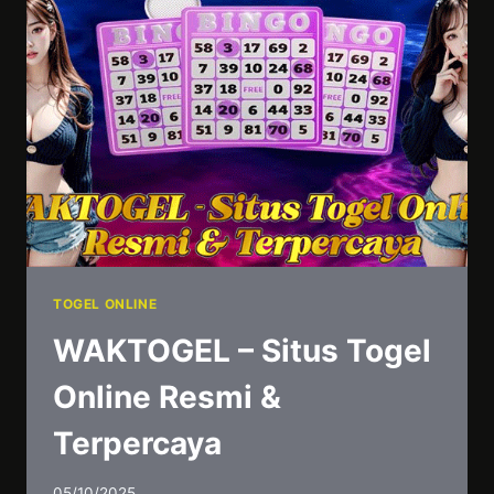
FITUR
PREDIKSI
AKURAT
DAN
TERPERCAYA
TOGEL ONLINE
WAKTOGEL – Situs Togel
Online Resmi &
Terpercaya
By
05/10/2025