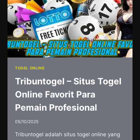
TOGEL
ONLINE
TOGEL ONLINE
Tribuntogel – Situs Togel
Online Favorit Para
Pemain Profesional
By
05/10/2025
admin01kuku
Tribuntogel adalah situs togel online yang