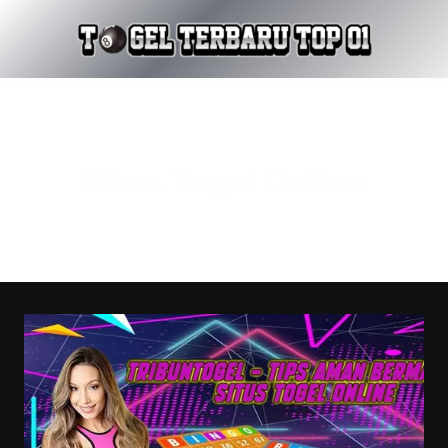
Skip
to
content
Situs Togel Online