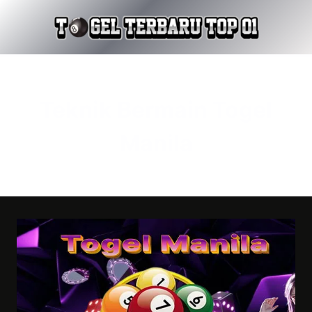
Skip
to
content
Teknik Bermain Togel
Manila