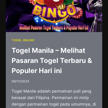
TOGEL ONLINE
Togel Manila – Melihat
Pasaran Togel Terbaru &
Populer Hari ini
By
06/11/2024
admin01kuku
Togel Manila adalah permainan judi yang
berasal dari Filipina. Permainan ini mirip
dengan permainan togel pada umumnya, di