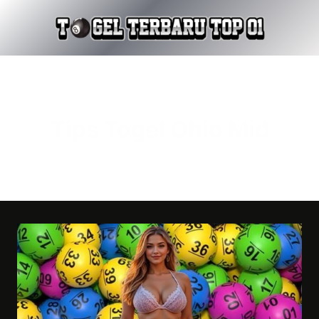
Skip
to
content
Tips Togel Ohio Mid