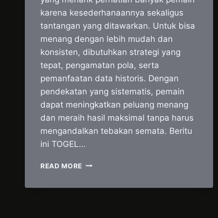
karena kesederhanaannya sekaligus
tantangan yang ditawarkan. Untuk bisa
menang dengan lebih mudah dan
konsisten, dibutuhkan strategi yang
tepat, pengamatan pola, serta
pemanfaatan data historis. Dengan
pendekatan yang sistematis, pemain
dapat meningkatkan peluang menang
dan meraih hasil maksimal tanpa harus
mengandalkan tebakan semata. Beritu
ini TOGEL…
BOCORAN
READ MORE
AKURAT
UNTUK
MENANG
TOGEL
BELARUS