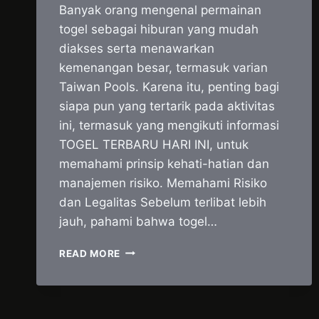
Banyak orang mengenal permainan
togel sebagai hiburan yang mudah
diakses serta menawarkan
kemenangan besar, termasuk varian
Taiwan Pools. Karena itu, penting bagi
siapa pun yang tertarik pada aktivitas
ini, termasuk yang mengikuti informasi
TOGEL TERBARU HARI INI, untuk
memahami prinsip kehati-hatian dan
manajemen risiko. Memahami Risiko
dan Legalitas Sebelum terlibat lebih
jauh, pahami bahwa togel…
STRATEGI
READ MORE
TERBARU
MENGATUR
BET
DI