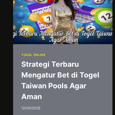
TOGEL ONLINE
Strategi Terbaru
Mengatur Bet di Togel
Taiwan Pools Agar
Aman
By
12/05/2025
admin01kuku