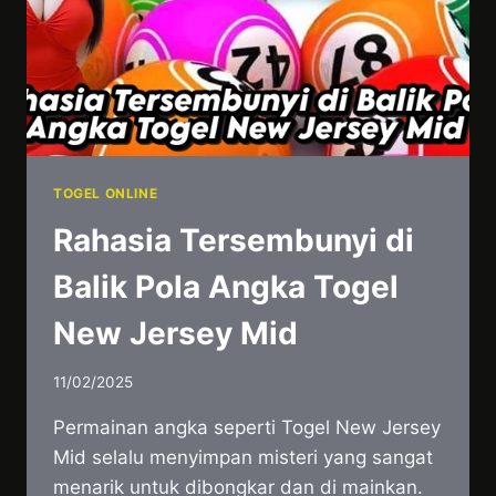
TOGEL ONLINE
Rahasia Tersembunyi di
Balik Pola Angka Togel
New Jersey Mid
By
11/02/2025
admin01kuku
Permainan angka seperti Togel New Jersey
Mid selalu menyimpan misteri yang sangat
menarik untuk dibongkar dan di mainkan.