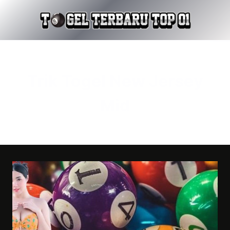
Skip
to
content
Trik Togel New Jersey
Mid