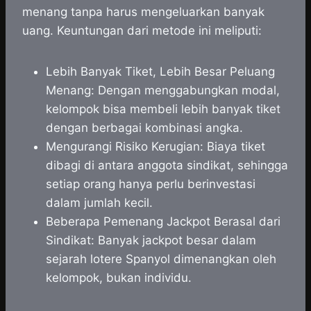
menang tanpa harus mengeluarkan banyak
uang. Keuntungan dari metode ini meliputi:
Lebih Banyak Tiket, Lebih Besar Peluang
Menang: Dengan menggabungkan modal,
kelompok bisa membeli lebih banyak tiket
dengan berbagai kombinasi angka.
Mengurangi Risiko Kerugian: Biaya tiket
dibagi di antara anggota sindikat, sehingga
setiap orang hanya perlu berinvestasi
dalam jumlah kecil.
Beberapa Pemenang Jackpot Berasal dari
Sindikat: Banyak jackpot besar dalam
sejarah lotere Spanyol dimenangkan oleh
kelompok, bukan individu.