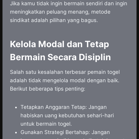
Jika kamu tidak ingin bermain sendiri dan ingin
meningkatkan peluang menang, metode
sindikat adalah pilihan yang bagus.
Kelola Modal dan Tetap
Bermain Secara Disiplin
Salah satu kesalahan terbesar pemain togel
adalah tidak mengelola modal dengan baik.
Berikut beberapa tips penting:
Tetapkan Anggaran Tetap: Jangan
habiskan uang kebutuhan sehari-hari
untuk bermain togel.
Gunakan Strategi Bertahap: Jangan