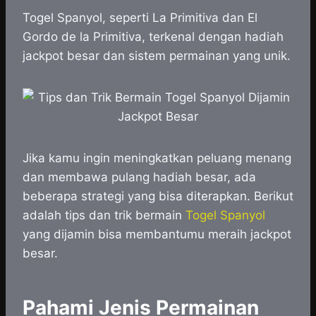
h
a
e
e
k
i
a
c
s
l
y
n
Togel Spanyol, seperti La Primitiva dan El
t
e
s
e
p
e
Gordo de la Primitiva, terkenal dengan hadiah
s
b
e
g
e
jackpot besar dan sistem permainan yang unik.
A
o
n
r
p
o
g
a
p
k
e
m
r
Jika kamu ingin meningkatkan peluang menang
dan membawa pulang hadiah besar, ada
beberapa strategi yang bisa diterapkan. Berikut
adalah tips dan trik bermain
Togel Spanyol
yang dijamin bisa membantumu meraih jackpot
besar.
Pahami Jenis Permainan