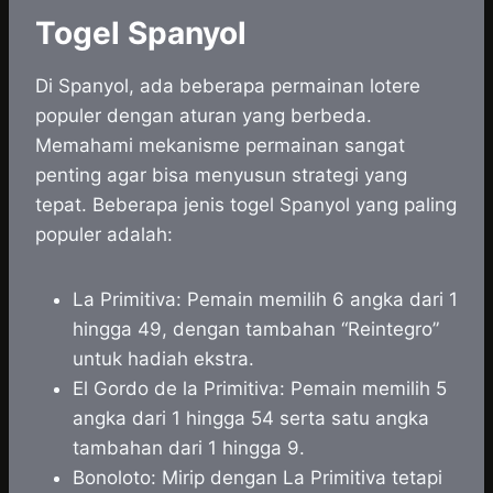
Togel Spanyol
Di Spanyol, ada beberapa permainan lotere
populer dengan aturan yang berbeda.
Memahami mekanisme permainan sangat
penting agar bisa menyusun strategi yang
tepat. Beberapa jenis togel Spanyol yang paling
populer adalah:
La Primitiva: Pemain memilih 6 angka dari 1
hingga 49, dengan tambahan “Reintegro”
untuk hadiah ekstra.
El Gordo de la Primitiva: Pemain memilih 5
angka dari 1 hingga 54 serta satu angka
tambahan dari 1 hingga 9.
Bonoloto: Mirip dengan La Primitiva tetapi