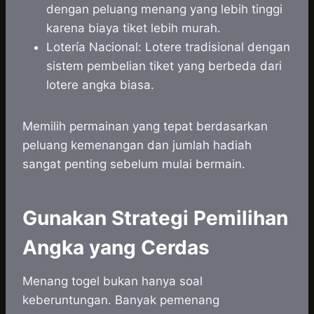
dengan peluang menang yang lebih tinggi
karena biaya tiket lebih murah.
Lotería Nacional: Lotere tradisional dengan
sistem pembelian tiket yang berbeda dari
lotere angka biasa.
Memilih permainan yang tepat berdasarkan
peluang kemenangan dan jumlah hadiah
sangat penting sebelum mulai bermain.
Gunakan Strategi Pemilihan
Angka yang Cerdas
Menang togel bukan hanya soal
keberuntungan. Banyak pemenang