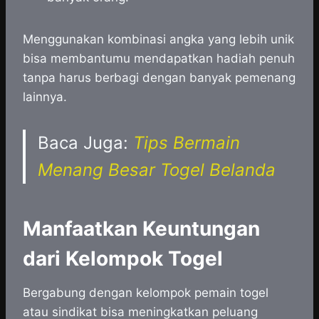
Menggunakan kombinasi angka yang lebih unik
bisa membantumu mendapatkan hadiah penuh
tanpa harus berbagi dengan banyak pemenang
lainnya.
Baca Juga:
Tips Bermain
Menang Besar Togel Belanda
Manfaatkan Keuntungan
dari Kelompok Togel
Bergabung dengan kelompok pemain togel
atau sindikat bisa meningkatkan peluang