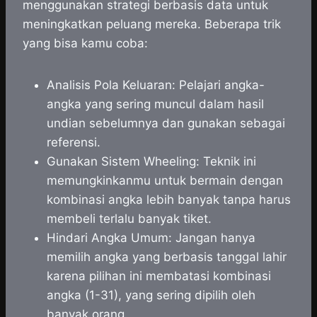
menggunakan strategi berbasis data untuk
meningkatkan peluang mereka. Beberapa trik
yang bisa kamu coba:
Analisis Pola Keluaran: Pelajari angka-
angka yang sering muncul dalam hasil
undian sebelumnya dan gunakan sebagai
referensi.
Gunakan Sistem Wheeling: Teknik ini
memungkinkanmu untuk bermain dengan
kombinasi angka lebih banyak tanpa harus
membeli terlalu banyak tiket.
Hindari Angka Umum: Jangan hanya
memilih angka yang berbasis tanggal lahir
karena pilihan ini membatasi kombinasi
angka (1-31), yang sering dipilih oleh
banyak orang.