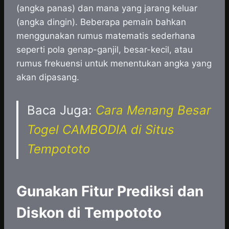
(angka panas) dan mana yang jarang keluar
(angka dingin). Beberapa pemain bahkan
menggunakan rumus matematis sederhana
seperti pola genap-ganjil, besar-kecil, atau
rumus frekuensi untuk menentukan angka yang
akan dipasang.
Baca Juga:
Cara Menang Besar
Togel CAMBODIA di Situs
Tempototo
Gunakan Fitur Prediksi dan
Diskon di Tempototo