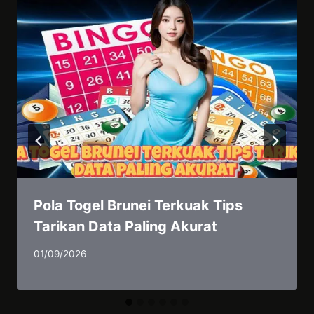
Pola Togel Brunei Terkuak Tips
Tarikan Data Paling Akurat
By
01/09/2026
admin01kuku