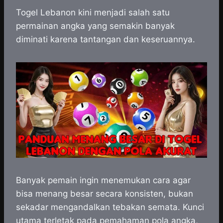
h
a
e
e
k
i
a
c
s
l
y
n
Togel Lebanon kini menjadi salah satu
t
e
s
e
p
e
permainan angka yang semakin banyak
s
b
e
g
e
diminati karena tantangan dan keseruannya.
A
o
n
r
p
o
g
a
p
k
e
m
r
Banyak pemain ingin menemukan cara agar
bisa menang besar secara konsisten, bukan
sekadar mengandalkan tebakan semata. Kunci
utama terletak pada pemahaman pola angka,