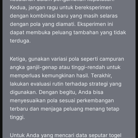
Kedua, jangan ragu untuk bereksperimen
dengan kombinasi baru yang masih selaras
dengan pola yang diamati. Eksperimen ini
dapat membuka peluang tambahan yang tidak
terduga.
Ketiga, gunakan variasi pola seperti campuran
angka ganjil-genap atau tinggi-rendah untuk
memperluas kemungkinan hasil. Terakhir,
lakukan evaluasi rutin terhadap strategi yang
digunakan. Dengan begitu, Anda bisa
menyesuaikan pola sesuai perkembangan
terbaru dan menjaga peluang menang tetap
tinggi.
Untuk Anda yang mencari data seputar togel