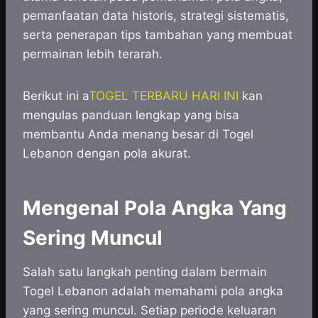
pemanfaatan data historis, strategi sistematis,
serta penerapan tips tambahan yang membuat
permainan lebih terarah.
Berikut ini a
TOGEL TERBARU HARI INI
kan
mengulas panduan lengkap yang bisa
membantu Anda menang besar di Togel
Lebanon dengan pola akurat.
Mengenal Pola Angka Yang
Sering Muncul
Salah satu langkah penting dalam bermain
Togel Lebanon adalah memahami pola angka
yang sering muncul. Setiap periode keluaran