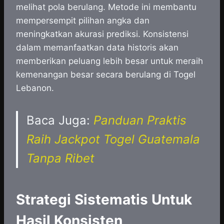
melihat pola berulang. Metode ini membantu
mempersempit pilihan angka dan
meningkatkan akurasi prediksi. Konsistensi
dalam memanfaatkan data historis akan
memberikan peluang lebih besar untuk meraih
kemenangan besar secara berulang di Togel
Lebanon.
Baca Juga:
Panduan Praktis
Raih Jackpot Togel Guatemala
Tanpa Ribet
Strategi Sistematis Untuk
Hasil Konsisten