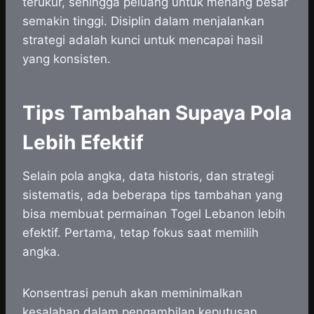
terukur, sehingga peluang untuk menang besar
semakin tinggi. Disiplin dalam menjalankan
strategi adalah kunci untuk mencapai hasil
yang konsisten.
Tips Tambahan Supaya Pola
Lebih Efektif
Selain pola angka, data historis, dan strategi
sistematis, ada beberapa tips tambahan yang
bisa membuat permainan Togel Lebanon lebih
efektif. Pertama, tetap fokus saat memilih
angka.
Konsentrasi penuh akan meminimalkan
kesalahan dalam pengambilan keputusan.