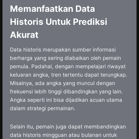
Memanfaatkan Data
Historis Untuk Prediksi
Akurat
Data historis merupakan sumber informasi
berharga yang sering diabaikan oleh pemain
pemula. Padahal, dengan mempelajari riwayat
keluaran angka, tren tertentu dapat terungkap.
Misalnya, ada angka yang muncul dengan
frekuensi lebih tinggi dibandingkan yang lain.
Angka seperti ini bisa dijadikan acuan utama
dalam strategi permainan.
Selain itu, pemain juga dapat membandingkan
data historis mingguan atau bulanan untuk