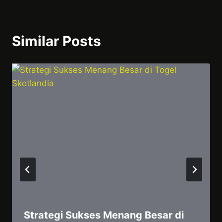
Similar Posts
Strategi Sukses Menang Besar di