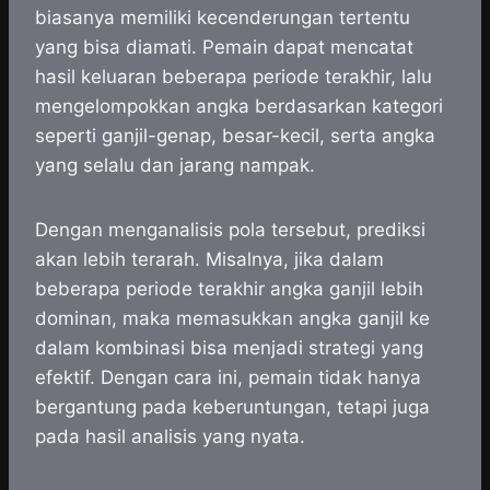
biasanya memiliki kecenderungan tertentu
yang bisa diamati. Pemain dapat mencatat
hasil keluaran beberapa periode terakhir, lalu
mengelompokkan angka berdasarkan kategori
seperti ganjil-genap, besar-kecil, serta angka
yang selalu dan jarang nampak.
Dengan menganalisis pola tersebut, prediksi
akan lebih terarah. Misalnya, jika dalam
beberapa periode terakhir angka ganjil lebih
dominan, maka memasukkan angka ganjil ke
dalam kombinasi bisa menjadi strategi yang
efektif. Dengan cara ini, pemain tidak hanya
bergantung pada keberuntungan, tetapi juga
pada hasil analisis yang nyata.