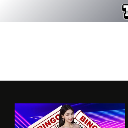
Skip
to
content