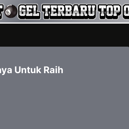
aya Untuk Raih