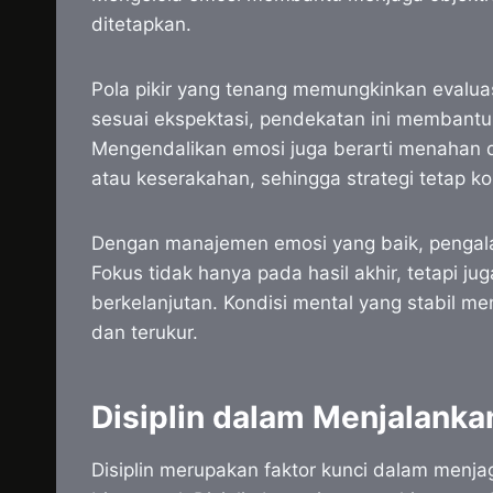
ditetapkan.
Pola pikir yang tenang memungkinkan evaluasi 
sesuai ekspektasi, pendekatan ini membantu 
Mengendalikan emosi juga berarti menahan d
atau keserakahan, sehingga strategi tetap kon
Dengan manajemen emosi yang baik, pengalam
Fokus tidak hanya pada hasil akhir, tetapi ju
berkelanjutan. Kondisi mental yang stabil me
dan terukur.
Disiplin dalam Menjalanka
Disiplin merupakan faktor kunci dalam menjaga