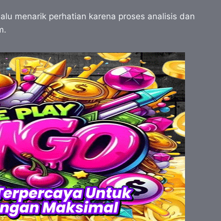
alu menarik perhatian karena proses analisis dan
m.