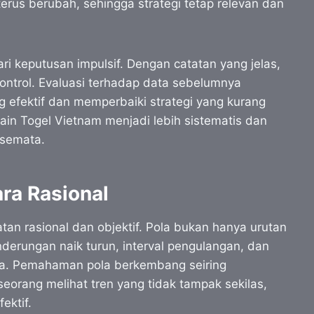
rus berubah, sehingga strategi tetap relevan dan
ri keputusan impulsif. Dengan catatan yang jelas,
kontrol. Evaluasi terhadap data sebelumnya
efektif dan memperbaiki strategi yang kurang
in Togel Vietnam menjadi lebih sistematis dan
 semata.
ra Rasional
 rasional dan objektif. Pola bukan hanya urutan
nderungan naik turun, interval pengulangan, dan
ma. Pemahaman pola berkembang seiring
orang melihat tren yang tidak tampak sekilas,
ektif.