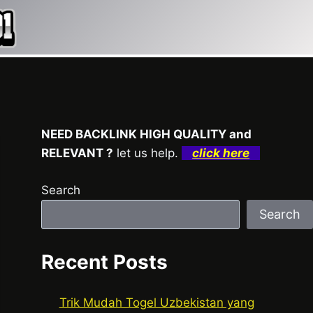
NEED BACKLINK HIGH QUALITY and
RELEVANT ?
let us help.
click here
Search
Search
Recent Posts
Trik Mudah Togel Uzbekistan yang