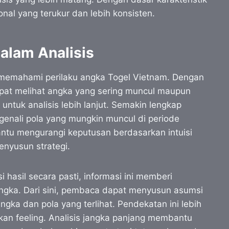
nal yang terukur dan lebih konsisten.
Dalam Analisis
m memahami perilaku angka Togel Vietnam. Dengan
pat melihat angka yang sering muncul maupun
untuk analisis lebih lanjut. Semakin lengkap
genali pola yang mungkin muncul di periode
ntu mengurangi keputusan berdasarkan intuisi
nyusun strategi.
 hasil secara pasti, informasi ini memberi
gka. Dari sini, pembaca dapat menyusun asumsi
gka dan pola yang terlihat. Pendekatan ini lebih
an feeling. Analisis jangka panjang membantu