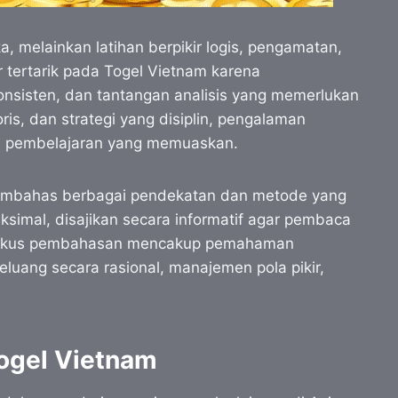
a, melainkan latihan berpikir logis, pengamatan,
tertarik pada Togel Vietnam karena
 konsisten, dan tantangan analisis yang memerlukan
ris, dan strategi yang disiplin, pengalaman
es pembelajaran yang memuaskan.
mbahas berbagai pendekatan dan metode yang
mal, disajikan secara informatif agar pembaca
Fokus pembahasan mencakup pemahaman
luang secara rasional, manajemen pola pikir,
ogel Vietnam