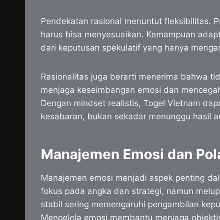
Pendekatan rasional menuntut fleksibilitas. 
harus bisa menyesuaikan. Kemampuan adapt
dari keputusan spekulatif yang hanya meng
Rasionalitas juga berarti menerima bahwa tid
menjaga keseimbangan emosi dan mencegah k
Dengan mindset realistis, Togel Vietnam dap
kesabaran, bukan sekadar menunggu hasil an
Manajemen Emosi dan Pola
Manajemen emosi menjadi aspek penting da
fokus pada angka dan strategi, namun melup
stabil sering memengaruhi pengambilan keput
Mengelola emosi membantu menjaga objektivi