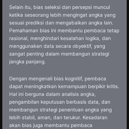
Selain itu, bias seleksi dan persepsi muncul
ketika seseorang lebih mengingat angka yang
sesuai prediksi dan mengabaikan angka lain.
Pemahaman bias ini membantu pembaca tetap
rasional, menghindari kesalahan logika, dan
menggunakan data secara obyektif, yang
sangat penting dalam membangun strategi
jangka panjang.
Dengan mengenali bias kognitif, pembaca
dapat meningkatkan kemampuan berpikir kritis.
Hal ini berguna dalam analisis angka,
pengambilan keputusan berbasis data, dan
membangun strategi penentuan angka yang
lebih stabil, aman, dan terukur. Kesadaran
akan bias juga membantu pembaca