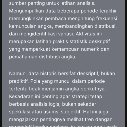
sumber penting untuk latihan analisis.
Mengumpulkan data beberapa periode terakhir
memungkinkan pembaca menghitung frekuensi
kemunculan angka, membandingkan distribusi,
dan mengidentifikasi variasi. Aktivitas ini
merupakan latihan praktis statistik deskriptif
yang memperkuat kemampuan numerik dan
pemahaman distribusi angka.
Namun, data historis bersifat deskriptif, bukan
prediktif. Pola yang muncul dalam periode
tertentu tidak menjamin angka berikutnya.
Kesadaran ini penting agar strategi tetap
berbasis analisis logis, bukan sekadar
spekulasi atau asumsi subjektif. Hal ini juga
mengajarkan pentingnya melihat tren dengan