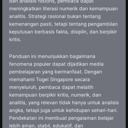
dan analisis historis, pembaca dapat
meningkatkan literasi numerik dan kemampuan
analitis. Strategi rasional bukan tentang
kemenangan pasti, tetapi tentang pengambilan
keputusan berbasis fakta, disiplin, dan berpikir
kritis.
Panduan ini menunjukkan bagaimana
fenomena populer dapat dijadikan media
pembelajaran yang bermanfaat. Dengan
memahami Togel Singapore secara
menyeluruh, pembaca dapat melatih
kemampuan berpikir kritis, numerik, dan
analitis, yang relevan tidak hanya untuk analisis
angka, tetapi juga untuk kehidupan sehari-hari.
Pendekatan ini membuat pengalaman belajar
lebih aman, stabil, edukatif, dan