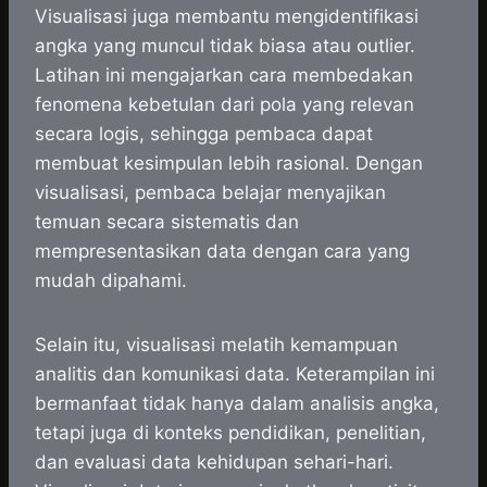
Visualisasi juga membantu mengidentifikasi
angka yang muncul tidak biasa atau outlier.
Latihan ini mengajarkan cara membedakan
fenomena kebetulan dari pola yang relevan
secara logis, sehingga pembaca dapat
membuat kesimpulan lebih rasional. Dengan
visualisasi, pembaca belajar menyajikan
temuan secara sistematis dan
mempresentasikan data dengan cara yang
mudah dipahami.
Selain itu, visualisasi melatih kemampuan
analitis dan komunikasi data. Keterampilan ini
bermanfaat tidak hanya dalam analisis angka,
tetapi juga di konteks pendidikan, penelitian,
dan evaluasi data kehidupan sehari-hari.