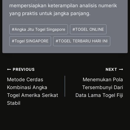
mempersiapkan keterampilan analisis numerik
yang praktis untuk jangka panjang.
Post
#
Angka Jitu Togel Singapore
#
TOGEL ONLINE
Tags:
#
Togel SINGAPORE
#
TOGEL TERBARU HARI INI
Post
PREVIOUS
NEXT
Metode Cerdas
Menemukan Pola
navigation
Kombinasi Angka
Tersembunyi Dari
Togel Amerika Serikat
Data Lama Togel Fiji
Stabil