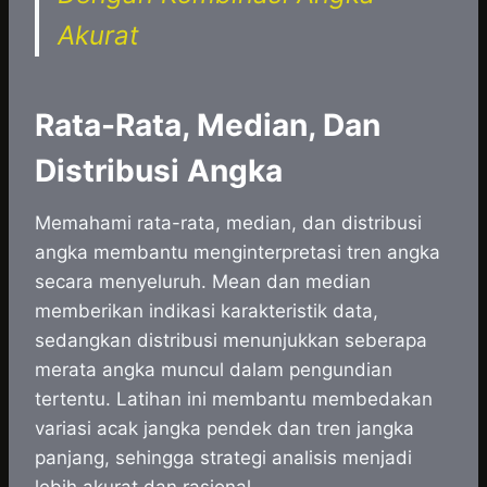
Akurat
Rata-Rata, Median, Dan
Distribusi Angka
Memahami rata-rata, median, dan distribusi
angka membantu menginterpretasi tren angka
secara menyeluruh. Mean dan median
memberikan indikasi karakteristik data,
sedangkan distribusi menunjukkan seberapa
merata angka muncul dalam pengundian
tertentu. Latihan ini membantu membedakan
variasi acak jangka pendek dan tren jangka
panjang, sehingga strategi analisis menjadi