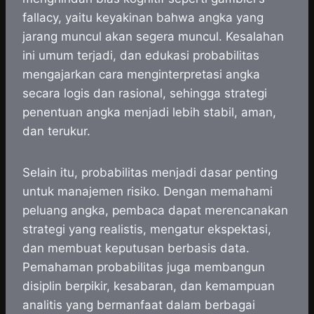
fallacy, yaitu keyakinan bahwa angka yang
jarang muncul akan segera muncul. Kesalahan
ini umum terjadi, dan edukasi probabilitas
mengajarkan cara menginterpretasi angka
secara logis dan rasional, sehingga strategi
penentuan angka menjadi lebih stabil, aman,
dan terukur.
Selain itu, probabilitas menjadi dasar penting
untuk manajemen risiko. Dengan memahami
peluang angka, pembaca dapat merencanakan
strategi yang realistis, mengatur ekspektasi,
dan membuat keputusan berbasis data.
Pemahaman probabilitas juga membangun
disiplin berpikir, kesabaran, dan kemampuan
analitis yang bermanfaat dalam berbagai