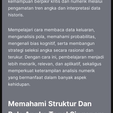
kemampuan berpikir kritis dan numerik melalui
pengamatan tren angka dan interpretasi data
historis.
Mempelajari cara membaca data keluaran,
menganalisis pola, memahami probabilitas,
mengenali bias kognitif, serta membangun
strategi seleksi angka secara rasional dan
terukur. Dengan cara ini, pembelajaran menjadi
lebih menarik, relevan, dan aplikatif, sekaligus
memperkuat keterampilan analisis numerik
yang bermanfaat dalam banyak aspek
kehidupan.
Memahami Struktur Dan