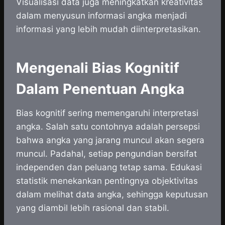
Visualisasi data juga meningkatkan kreativitas
dalam menyusun informasi angka menjadi
informasi yang lebih mudah diinterpretasikan.
Mengenali Bias Kognitif
Dalam Penentuan Angka
Bias kognitif sering memengaruhi interpretasi
angka. Salah satu contohnya adalah persepsi
bahwa angka yang jarang muncul akan segera
muncul. Padahal, setiap pengundian bersifat
independen dan peluang tetap sama. Edukasi
statistik menekankan pentingnya objektivitas
dalam melihat data angka, sehingga keputusan
yang diambil lebih rasional dan stabil.