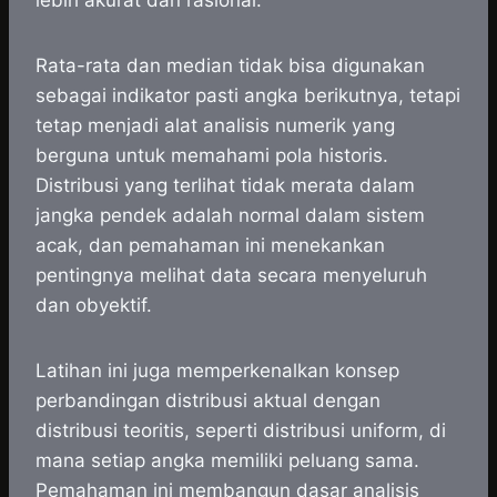
lebih akurat dan rasional.
Rata-rata dan median tidak bisa digunakan
sebagai indikator pasti angka berikutnya, tetapi
tetap menjadi alat analisis numerik yang
berguna untuk memahami pola historis.
Distribusi yang terlihat tidak merata dalam
jangka pendek adalah normal dalam sistem
acak, dan pemahaman ini menekankan
pentingnya melihat data secara menyeluruh
dan obyektif.
Latihan ini juga memperkenalkan konsep
perbandingan distribusi aktual dengan
distribusi teoritis, seperti distribusi uniform, di
mana setiap angka memiliki peluang sama.
Pemahaman ini membangun dasar analisis