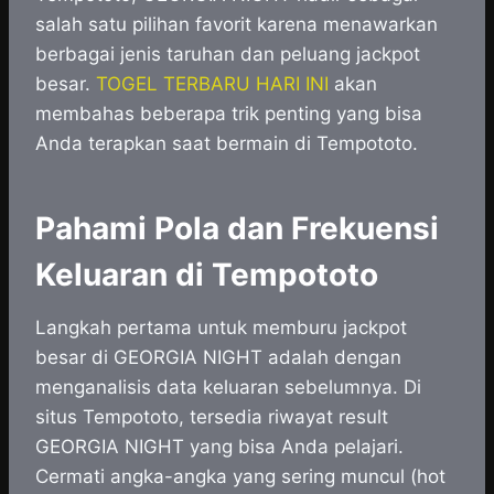
salah satu pilihan favorit karena menawarkan
berbagai jenis taruhan dan peluang jackpot
besar.
TOGEL TERBARU HARI INI
akan
membahas beberapa trik penting yang bisa
Anda terapkan saat bermain di Tempototo.
Pahami Pola dan Frekuensi
Keluaran di Tempototo
Langkah pertama untuk memburu jackpot
besar di GEORGIA NIGHT adalah dengan
menganalisis data keluaran sebelumnya. Di
situs Tempototo, tersedia riwayat result
GEORGIA NIGHT yang bisa Anda pelajari.
Cermati angka-angka yang sering muncul (hot