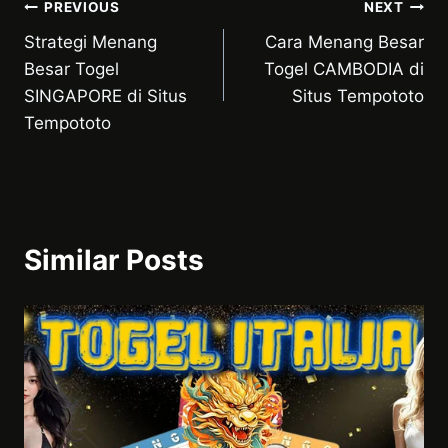
Post
PREVIOUS
NEXT
Strategi Menang
Cara Menang Besar
navigation
Besar Togel
Togel CAMBODIA di
SINGAPORE di Situs
Situs Tempototo
Tempototo
Similar Posts