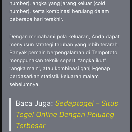
number), angka yang jarang keluar (cold
number), serta kombinasi berulang dalam
beberapa hari terakhir.
Dengan memahami pola keluaran, Anda dapat
menyusun strategi taruhan yang lebih terarah.
Banyak pemain berpengalaman di Tempototo
menggunakan teknik seperti “angka ikut”,
“angka main”, atau kombinasi ganjil-genap
berdasarkan statistik keluaran malam
sebelumnya.
Baca Juga:
Sedaptogel – Situs
Togel Online Dengan Peluang
Terbesar